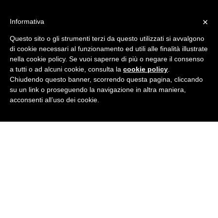
Skip
IT learning
to
Formazione aziendale a Rovigo
×
Informativa
content
Home
Questo sito o gli strumenti terzi da questo utilizzati si avvalgono
Corsi
di cookie necessari al funzionamento ed utili alle finalità illustrate
Formazione
nella cookie policy. Se vuoi saperne di più o negare il consenso
Gallery
Perché sceglierci
a tutti o ad alcuni cookie, consulta la
cookie policy
.
Docenti
Chiudendo questo banner, scorrendo questa pagina, cliccando
Contatti
su un link o proseguendo la navigazione in altra maniera,
acconsenti all’uso dei cookie.
Facebook
Linkedin
Twitter
Instagram
Home
Corsi
Formazione
Gallery
Perché sceglierci
Docenti
Contatti
Tag Archives:
formazioneaziendale