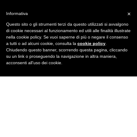
Skip
IT learning
to
Formazione aziendale a Rovigo
×
Informativa
content
Home
Questo sito o gli strumenti terzi da questo utilizzati si avvalgono
Corsi
di cookie necessari al funzionamento ed utili alle finalità illustrate
Formazione
nella cookie policy. Se vuoi saperne di più o negare il consenso
Gallery
Perché sceglierci
a tutti o ad alcuni cookie, consulta la
cookie policy
.
Docenti
Chiudendo questo banner, scorrendo questa pagina, cliccando
Contatti
su un link o proseguendo la navigazione in altra maniera,
acconsenti all’uso dei cookie.
Facebook
Linkedin
Twitter
Instagram
Home
Corsi
Formazione
Gallery
Perché sceglierci
Docenti
Contatti
Category Archives:
Archivio
corsi