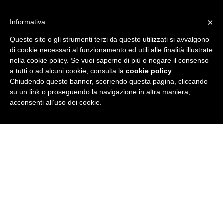
Skip
IT learning
to
Formazione aziendale a Rovigo
×
Informativa
content
Home
Questo sito o gli strumenti terzi da questo utilizzati si avvalgono
Corsi
di cookie necessari al funzionamento ed utili alle finalità illustrate
Formazione
nella cookie policy. Se vuoi saperne di più o negare il consenso
Gallery
Perché sceglierci
a tutti o ad alcuni cookie, consulta la
cookie policy
.
Docenti
Chiudendo questo banner, scorrendo questa pagina, cliccando
Contatti
su un link o proseguendo la navigazione in altra maniera,
acconsenti all’uso dei cookie.
Facebook
Linkedin
Twitter
Instagram
Home
Corsi
Formazione
Gallery
Perché sceglierci
Docenti
Contatti
Tag Archives:
formazione
You are here: