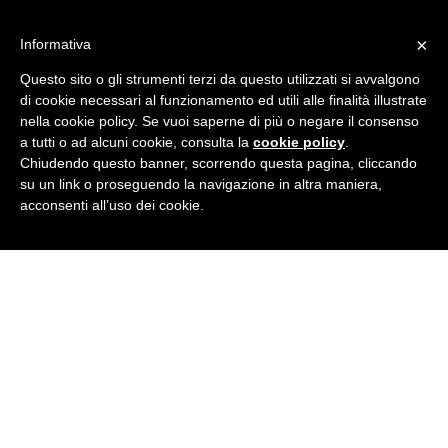
Skip
IT learning
to
Formazione aziendale a Rovigo
×
Informativa
content
Home
Questo sito o gli strumenti terzi da questo utilizzati si avvalgono
Corsi
di cookie necessari al funzionamento ed utili alle finalità illustrate
Formazione
nella cookie policy. Se vuoi saperne di più o negare il consenso
Gallery
Perché sceglierci
a tutti o ad alcuni cookie, consulta la
cookie policy
.
Docenti
Chiudendo questo banner, scorrendo questa pagina, cliccando
Contatti
su un link o proseguendo la navigazione in altra maniera,
acconsenti all’uso dei cookie.
Facebook
Linkedin
Twitter
Instagram
Home
Corsi
Formazione
Gallery
Perché sceglierci
Docenti
Contatti
Tag Archives:
forfettario
You are here: