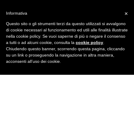
Skip
IT learning
to
Formazione aziendale a Rovigo
×
Informativa
content
Home
Questo sito o gli strumenti terzi da questo utilizzati si avvalgono
Corsi
di cookie necessari al funzionamento ed utili alle finalità illustrate
Formazione
nella cookie policy. Se vuoi saperne di più o negare il consenso
Gallery
Perché sceglierci
a tutti o ad alcuni cookie, consulta la
cookie policy
.
Docenti
Chiudendo questo banner, scorrendo questa pagina, cliccando
Contatti
su un link o proseguendo la navigazione in altra maniera,
acconsenti all’uso dei cookie.
Facebook
Linkedin
Twitter
Instagram
Home
Corsi
Formazione
Gallery
Perché sceglierci
Docenti
Contatti
Tag Archives:
layer3
You are here: