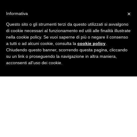
Skip
IT learning
to
Formazione aziendale a Rovigo
×
Informativa
content
Home
Questo sito o gli strumenti terzi da questo utilizzati si avvalgono
Corsi
di cookie necessari al funzionamento ed utili alle finalità illustrate
Formazione
nella cookie policy. Se vuoi saperne di più o negare il consenso
Gallery
Perché sceglierci
a tutti o ad alcuni cookie, consulta la
cookie policy
.
Docenti
Chiudendo questo banner, scorrendo questa pagina, cliccando
Contatti
su un link o proseguendo la navigazione in altra maniera,
acconsenti all’uso dei cookie.
Facebook
Linkedin
Twitter
Instagram
Home
Corsi
Formazione
Gallery
Perché sceglierci
Docenti
Contatti
Tag Archives:
condivisione
You are here: